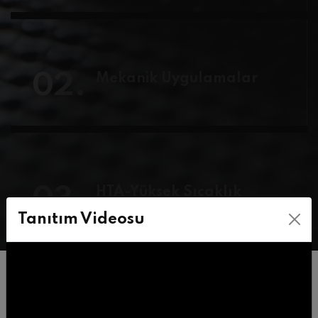
02.
Mekanik Uygulamalar
03.
HTA-Yüksek Sıcaklık
Uygulamaları
Tanıtım Videosu
Öne Çıkan