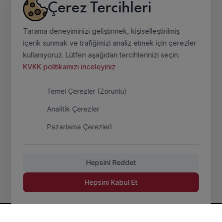
Galeri
Çerez Tercihleri
İletişim
Tarama deneyiminizi geliştirmek, kişiselleştirilmiş
içerik sunmak ve trafiğimizi analiz etmek için çerezler
Bilgiler
kullanıyoruz. Lütfen aşağıdan tercihlerinizi seçin.
KVKK politikamızı inceleyiniz
Anasayfa
Temel Çerezler (Zorunlu)
Misyon
Analitik Çerezler
Kalite Politikası
Pazarlama Çerezleri
Sertifikalar
Sektörel Bilgiler
Hepsini Reddet
Hepsini Kabul Et
Eren Karbon Grafit San. Tic. Ltd. Şti.
© 2026 Tüm